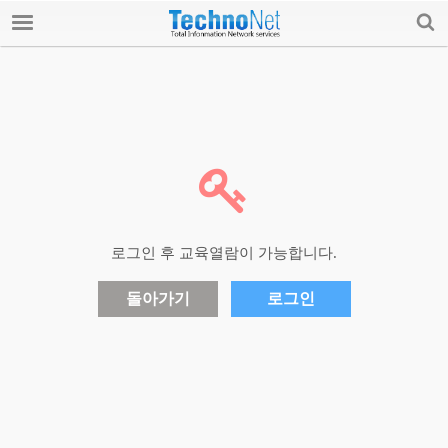
로그인 / 가입하기
테크노넷 소개
공지사항
전문가 칼럼
기술 자료
로그인 후 교육열람이 가능합니다.
Q&A
돌아가기
로그인
교육
기술용역/자문요청
자유게시판
업계소식/구인구직