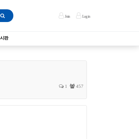
Join
Log in
시판
1
457