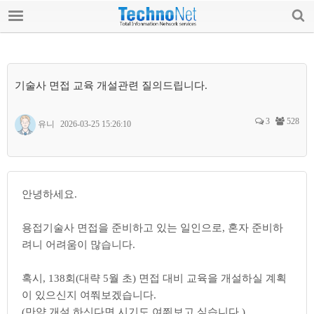
로그인 / 가입하기
테크노넷 소개
공지사항
기술사 면접 교육 개설관련 질의드립니다.
전문가 칼럼
3
528
유니
2026-03-25 15:26:10
기술 자료
Q&A
안녕하세요.
교육
용접기술사 면접을 준비하고 있는 일인으로, 혼자 준비하
려니 어려움이 많습니다.
기술용역/자문요청
혹시, 138회(대략 5월 초) 면접 대비 교육을 개설하실 계획
자유게시판
이 있으신지 여쭤보겠습니다.
업계소식/구인구직
(만약 개설 하신다면 시기도 여쭤보고 싶습니다.)