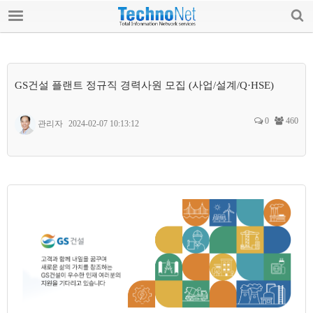
로그인 / 가입하기
테크노넷 소개
공지사항
GS건설 플랜트 정규직 경력사원 모집 (사업/설계/Q·HSE)
전문가 칼럼
0
460
관리자
2024-02-07 10:13:12
기술 자료
Q&A
교육
기술용역/자문요청
자유게시판
업계소식/구인구직