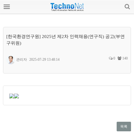
로그인 / 가입하기
테크노넷 소개
공지사항
[한국환경연구원] 2025년 제2차 인력채용(연구직) 공고(부연
구위원)
전문가 칼럼
0
140
관리자
2025-07-29 13:48:14
기술 자료
Q&A
교육
기술용역/자문요청
자유게시판
목록
업계소식/구인구직