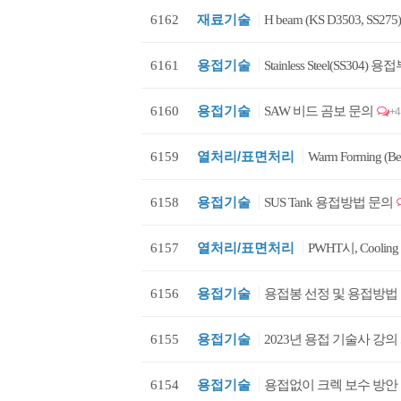
재료기술
6162
H beam (KS D3503, 
용접기술
6161
Stainless Steel(SS304) 
용접기술
6160
SAW 비드 곰보 문의
+4
열처리/표면처리
6159
Warm Forming (
용접기술
6158
SUS Tank 용접방법 문의
열처리/표면처리
6157
PWHT시, Coolin
용접기술
6156
용접봉 선정 및 용접방법
용접기술
6155
2023년 용접 기술사 강
용접기술
6154
용접없이 크렉 보수 방안