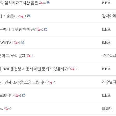
ction 의 열처리요구사항 질문
B.E.A
+4
강백아
사 기출문제)
+1
응력이 더 위험한 이유?
B.E.A
+5
 PWHT 시
B.E.A
+3
푸른길
연마 후 부식 문제
+6
 CS) 용접에 309L 용접봉 사용시 어떤 문제가 있을까요?
B.E.A
+3
예수님
 열처리 면제 조건을 요청 드립니다.
+4
 드립니다
B.E.A
+3
돌돌디
nce
+2