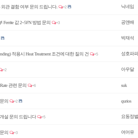
닉네임
SS275) 외관 결함 여부 문의 드립니다.
+2
공앤배
용접부 Ferrite 값 2~5FN 방법 문의
+3
박재석
성호파
Bending) 적용시 Heat Treatment 조건에 대한 질의 건
+5
아우달
+2
g Rate 관련 문의
suk
+6
 문의
qurios
+2
요동정
의 개설 문의 드립니다
+5
여어유
 문의
+3