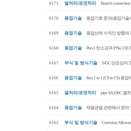
열처리/표면처리
6171
Branch conne
용접기술
6170
용접기호 문의(용접기술
용접기술
6169
용접선에 수직인 방향의 
용접기술
6168
Pno.1 탄소강과 P No.15E
부식 및 방식기술
6167
S45C 단조강의 
용접기술
6166
P.no 1 to 1 (CS to
열처리/표면처리
6165
pipe SA106C
용접기술
6164
재열균열 관련해서 문의
부식 및 방식기술
6163
Corrosion Allowa